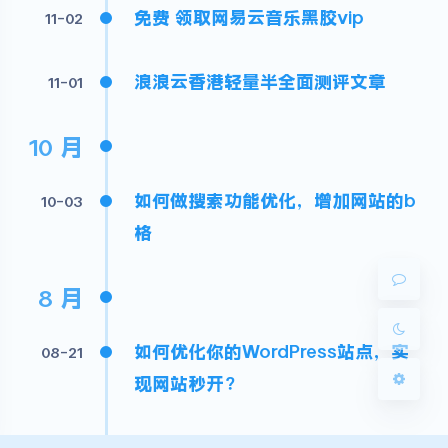
免费 领取网易云音乐黑胶vip
11-02
浪浪云香港轻量半全面测评文章
11-01
10 月
夜间模式
Sans Serif
Serif
如何做搜索功能优化，增加网站的b
10-03
格
浅阴影
深阴影
8 月
关闭
日落
暗化
灰度
如何优化你的WordPress站点，实
08-21
现网站秒开?
2024年 教你免费域名us.kg白嫖，