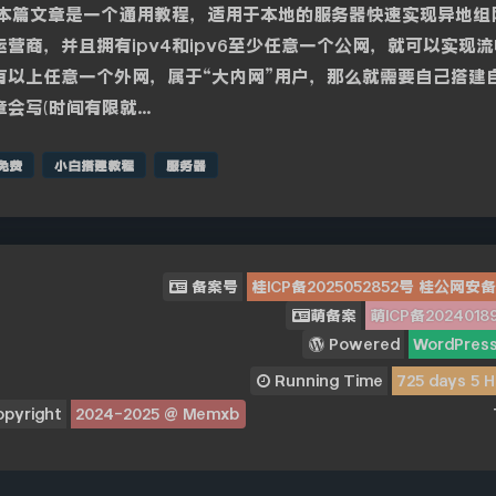
 本篇文章是一个通用教程，适用于本地的服务器快速实现异地组
运营商，并且拥有ipv4和ipv6至少任意一个公网，就可以实现流
有以上任意一个外网，属于“大内网”用户，那么就需要自己搭建自己
章会写(时间有限就…
免费
小白搭建教程
服务器
备案号
桂ICP备2025052852号
桂公网安备45
萌备案
萌ICP备2024018
Powered
WordPres
Running Time
725
days
5
opyright
2024-2025
@ Memxb