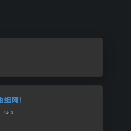
异地组网！
|
3