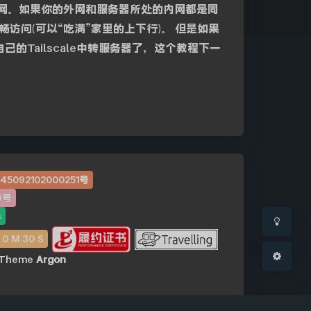
网。如果你的外网和服务器所处的内网都是同
畅访问(可以“吃满”家里的上下行)。 但是如果
的Tailscale中转服务器了，这个教程下一
夜间模式
Sans Serif
Serif
浅阴影
深阴影
关闭
日落
暗化
灰度
092102000251号
9号
s
H
0
M
30
S
Theme
Argon