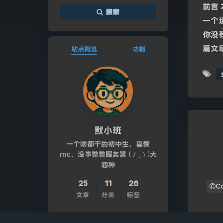
前言
搜索
一个
你没
篇文
站点概览
功能
默小班
一个啥都干的初中生，喜爱
mc，没事整整服务器 (／_＼)大
怨种
25
11
26
C
文章
分类
标签
Bilibili
Github